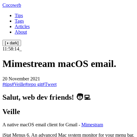
Cocoweb
Tips
Tags
Articles
About
[◑ dark]
11:58:14
_
Mimestream macOS email.
20 November 2021
#tips
#Veille
#repo git
#Tweet
Salut, web dev friends! 🧑‍💻
Veille
A native macOS email client for Gmail -
Mimestram
iStat Menus 6. An advanced Mac system monitor for your menu bar.